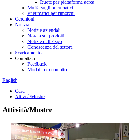
Ruote per piattaforma aerea
Muffa sugli pneumatici
Pneumatici per rimorchi
Cerchioni
Notizia
Notizie aziendali
Novità sui prodotti
Notizie dall'Expo
Conoscenza del settore
Scaricamento
Contattaci
Feedback
Modalità di contatto
English
Casa
Attività/Mostre
Attività/Mostre