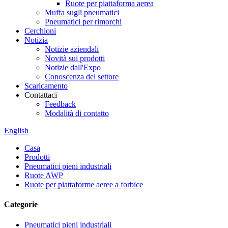
Ruote per piattaforma aerea
Muffa sugli pneumatici
Pneumatici per rimorchi
Cerchioni
Notizia
Notizie aziendali
Novità sui prodotti
Notizie dall'Expo
Conoscenza del settore
Scaricamento
Contattaci
Feedback
Modalità di contatto
English
Casa
Prodotti
Pneumatici pieni industriali
Ruote AWP
Ruote per piattaforme aeree a forbice
Categorie
Pneumatici pieni industriali