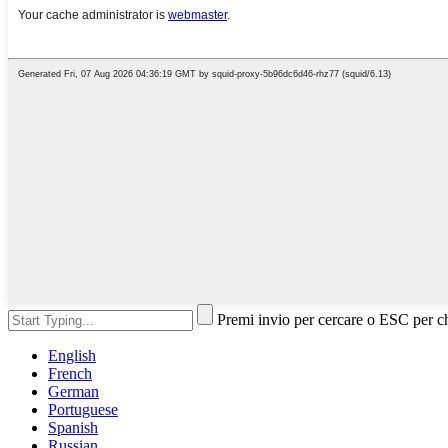
Premi invio per cercare o ESC per c
English
French
German
Portuguese
Spanish
Russian