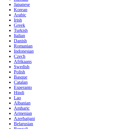
Japanese
Korean
Arabic
Irish
Greek
Turkish
Italian
Danish
Romanian
Indonesian
Czech
Afrikaans
Swedish
Polish
Basque
Catalan
Esperanto
Hindi
Lao
Albanian
Amharic
Armenian
Azerbaijani
Belarusian
Bengali