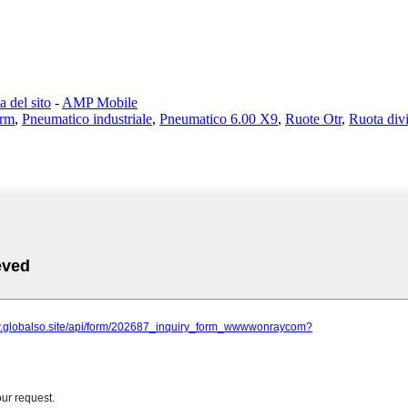
 del sito
-
AMP Mobile
Trm
,
Pneumatico industriale
,
Pneumatico 6.00 X9
,
Ruote Otr
,
Ruota div