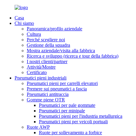
Casa
Chi siamo
Panoramica/profilo aziendale
Cultura
Perché scegliere noi
Gestione della squadra
Mostra aziendale/visita alla fabbrica
Ricerca e sviluppo (ricerca e tour della fabbrica)
I nostri clienti/partner
Attività/Mostre
Certificato
Pneumatici pieni industriali
Pneumatici pieni per carrelli elevatori
Premere sui pneumatici a fascia
Pneumatici antitraccia
Gomme piene OTR
Pneumatici per pale gommate
Pneumatici per minipale
Pneumatici pieni per l'industria metallurgica
Pneumatici pieni per veicoli portuali
Ruote AWP
Ruote per sollevamento a forbice