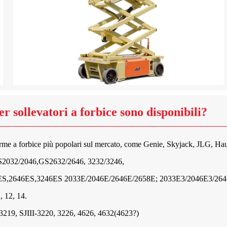
 sollevatori a forbice sono disponibili?
orme a forbice più popolari sul mercato, come Genie, Skyjack, JLG, Hau
2032/2046,GS2632/2646, 3232/3246,
ES,2646ES,3246ES 2033E/2046E/2646E/2658E; 2033E3/2046E3/264
, 12, 14.
3219, SJIII-3220, 3226, 4626, 4632(4623?)