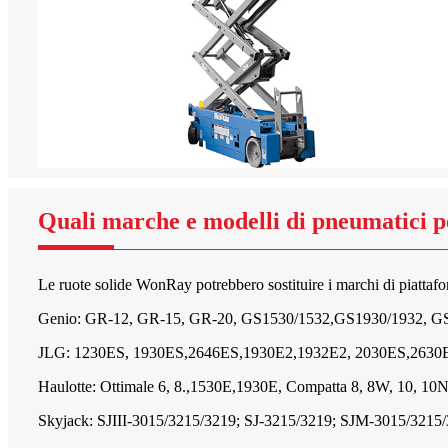
Quali marche e modelli di pneumatici per
Le ruote solide WonRay potrebbero sostituire i marchi di piattaf
Genio: GR-12, GR-15, GR-20, GS1530/1532,GS1930/1932, GS
JLG: 1230ES, 1930ES,2646ES,1930E2,1932E2, 2030ES,2630
Haulotte: Ottimale 6, 8.,1530E,1930E, Compatta 8, 8W, 10, 10N
Skyjack: SJIII-3015/3215/3219; SJ-3215/3219; SJM-3015/3215/