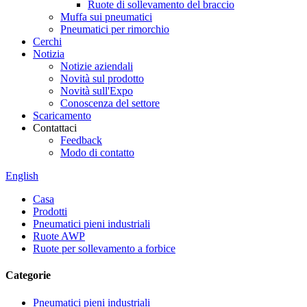
Ruote di sollevamento del braccio
Muffa sui pneumatici
Pneumatici per rimorchio
Cerchi
Notizia
Notizie aziendali
Novità sul prodotto
Novità sull'Expo
Conoscenza del settore
Scaricamento
Contattaci
Feedback
Modo di contatto
English
Casa
Prodotti
Pneumatici pieni industriali
Ruote AWP
Ruote per sollevamento a forbice
Categorie
Pneumatici pieni industriali