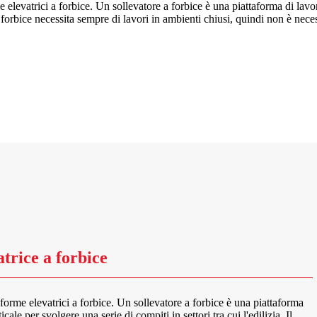
 elevatrici a forbice. Un sollevatore a forbice è una piattaforma di lavor
re a forbice necessita sempre di lavori in ambienti chiusi, quindi non è ne
trice a forbice
aforme elevatrici a forbice. Un sollevatore a forbice è una piattaforma
cale per svolgere una serie di compiti in settori tra cui l'edilizia. Il