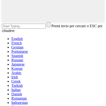
Premi invio per cercare o ESC per
chiudere
English
French
German
Portuguese
Spanish
Russian
Japanese
Korean
Arabic
Irish
Greek
Turkish
Italian
Danish
Romanian
Indonesian