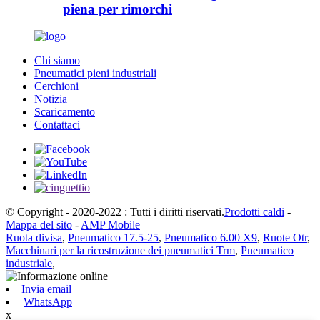
piena per rimorchi
Chi siamo
Pneumatici pieni industriali
Cerchioni
Notizia
Scaricamento
Contattaci
© Copyright - 2020-2022 : Tutti i diritti riservati.
Prodotti caldi
-
Mappa del sito
-
AMP Mobile
Ruota divisa
,
Pneumatico 17.5-25
,
Pneumatico 6.00 X9
,
Ruote Otr
,
Macchinari per la ricostruzione dei pneumatici Trm
,
Pneumatico
industriale
,
Invia email
WhatsApp
x